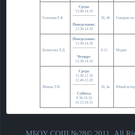
Среда:
13.00-14.10
Головина Е.К
3б, 4б
Говорим по
Понедельник:
13.30-14.10
Понедельник:
13.30-14.30
Безносова Л.Д.
6-11
Моден
Четверг:
13.30-14.10
Среда:
11.30-12.10
12.40-13.20
Янчева Т.И.
2б, 4а
Юный истор
Суббота:
9.30-10.10
10.15-10.55
МБОУ СОШ №28© 2011. All Righ