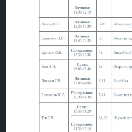
Пятница:
11.30-12.10
Пятница:
Лосева Н.Н.
8-10
Историко-кр
13.30-14.30
Пятница:
Симанчук Н.И.
5б
Экология з
13.45-14.45
Понедельник:
Крутько Ю.Б.
4а
Английский 
13.30-14.30
Среда:
Ким А.И.
3а
Остров сок
16.00-16.40
Пятница:
Пискаев С.В.
8-11
Волейбол
13.00-14.00
Понедельник:
Белозеров Ю.А.
7-11
Вокальная 
13.30-14.30
Среда:
10.40-11.20
Тен С.В.
2а, 2б
Изучаем ко
Понедельник:
11.30-12.10